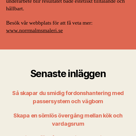
underarbete blir resultatet både estetiskt tilltalande och
hållbart.
Besök vår webbplats för att få veta mer:
www.norrmalmsmaleri.se
Senaste inläggen
Så skapar du smidig fordonshantering med
passersystem och vägbom
Skapa en sömlös övergång mellan kök och
vardagsrum