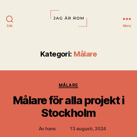
Sök
Meny
Jag
är
Rom
Kategori:
Målare
Kategorier
MÅLARE
Målare för alla projekt i
Stockholm
Av
hans
13 augusti, 2024
Inläggsförfattare
Inläggsdatum