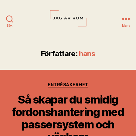
Sök
Meny
Jag
är
Rom
Författare:
hans
Kategorier
ENTRÉSÄKERHET
Så skapar du smidig
fordonshantering med
passersystem och