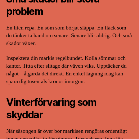
problem
En liten repa. En söm som börjat släppa. En fläck som
du tänker ta hand om senare. Senare blir aldrig. Och små
skador växer.
Inspektera din markis regelbundet. Kolla sömmar och
kanter. Titta efter slitage där väven viks. Upptäcker du
något – åtgärda det direkt. En enkel lagning idag kan
spara dig tusentals kronor imorgon.
Vinterförvaring som
skyddar
När säsongen är över bör markisen rengöras ordentligt
innan den rullas in för vintern. Torr och ren. Inga löv