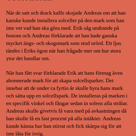
När de satt och drack kaffe skojade Andreas om att han
kanske kunde installera solceller på den mark som han
inte vet vad han ska göra med. Erik såg undrande på
honom och Andreas förklarade att han hade ganska
mycket ängs- och skogsmark som stod orörd. Ett ljus
tändes i Eriks ögon när han frågade mer om hur stora
ytor det handlar om.
När han fått svar förklarade Erik att hans företag även
abonnerade mark för att skapa solcellsparker. Det
innebar att de under ca fyrtio år skulle hyra hans mark
och sätta upp en solcellspark. De installeras på marken i
en specifik vinkel och fångar sedan in solens alla strålar.
Andreas skulle givetvis få vara med på avkastningen då
han skulle få en fast procent på alla intäkter. Andreas
kunde känna hur han stirrat och fick skärpa sig för att
inte låta för ivrig.