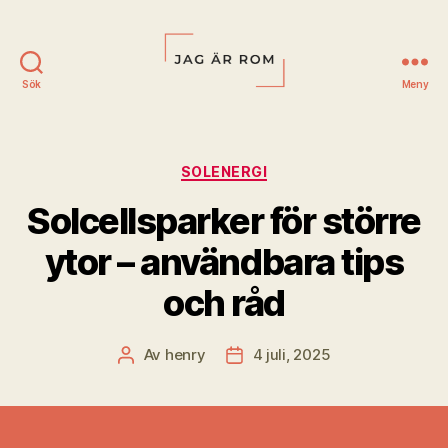
Sök
Meny
Jag
är
Rom
Kategorier
SOLENERGI
Solcellsparker för större
ytor – användbara tips
och råd
Av
henry
4 juli, 2025
Inläggsförfattare
Inläggsdatum