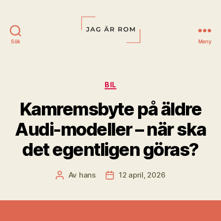
Sök
Meny
Jag
är
Rom
Kategorier
BIL
Kamremsbyte på äldre
Audi-modeller – när ska
det egentligen göras?
Av
hans
12 april, 2026
Inläggsförfattare
Inläggsdatum